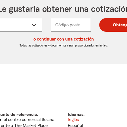
Le gustaría obtener una cotizació
cione
Código postal
Ingresa
Ingresa
Obteng
_____
un
un
re
código
código
cto
o continuar con una cotización
postal
postal
de
de
Todas las cotizaciones y documentos serán proporcionados en inglés.
egable
5
5
dígitos
dígitos
unto de referencia:
Idiomas:
n el centro comercial Solana,
Inglés
rente a The Market Place
Español