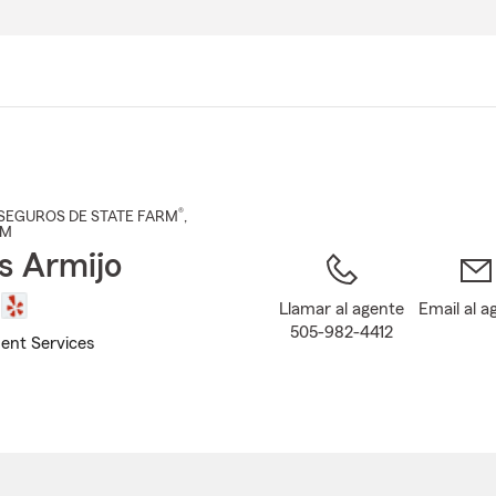
Pasar
al
contenido
principal
®
SEGUROS DE STATE FARM
,
NM
 Armijo
Llamar al agente
Email al a
505-982-4412
ent Services