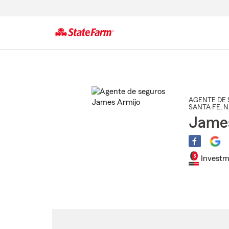
Comienzo
del
contenido
principal
AGENTE DE 
SANTA FE
, 
James
Investm