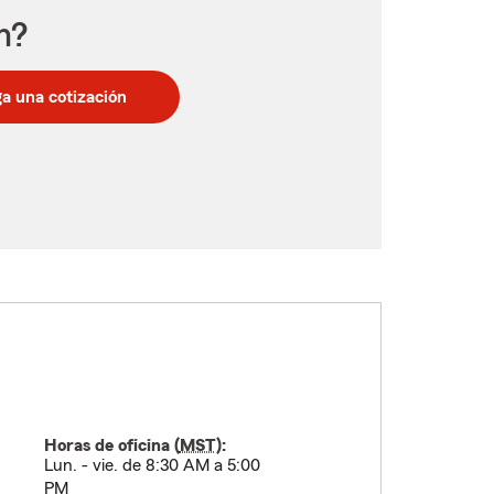
n?
a una cotización
Horas de oficina (
MST
):
Lun. - vie. de 8:30 AM a 5:00
PM