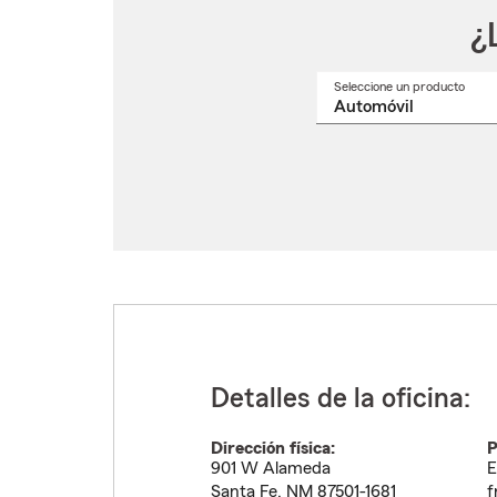
¿
Seleccione un producto
Selec
un
nomb
de
produ
del
menú
despl
Detalles de la oficina:
Dirección física:
P
901 W Alameda
E
Santa Fe
,
NM
87501-1681
f